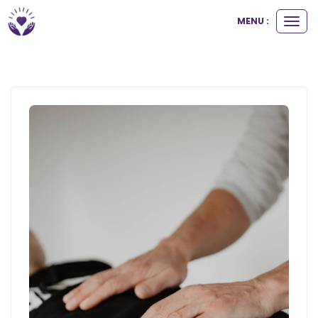
MENU :
Ouvri
le
men