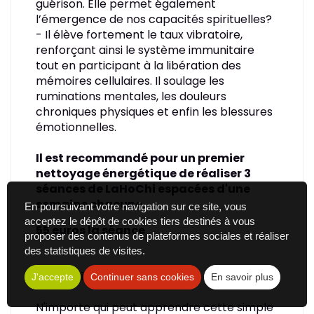
guérison. Elle permet également
l’émergence de nos capacités spirituelles?
- Il élève fortement le taux vibratoire,
renforçant ainsi le système immunitaire
tout en participant à la libération des
mémoires cellulaires. Il soulage les
ruminations mentales, les douleurs
chroniques physiques et enfin les blessures
émotionnelles.
Il est recommandé pour un premier
nettoyage énergétique de réaliser 3
séances de LaHoChi espacées d'une
semaine chacune.
En poursuivant votre navigation sur ce site, vous
acceptez le dépôt de cookies tiers destinés à vous
55 euros la séance
proposer des contenus de plateformes sociales et réaliser
des statistiques de visites.
Formation LaHoChi
J'accepte
Continuer sans cookies
En savoir plus
N'importe qui peut apprendre cette simple