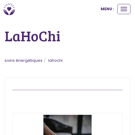
MENU :
Ouvri
le
men
LaHoChi
soins énergétiques
lahochi